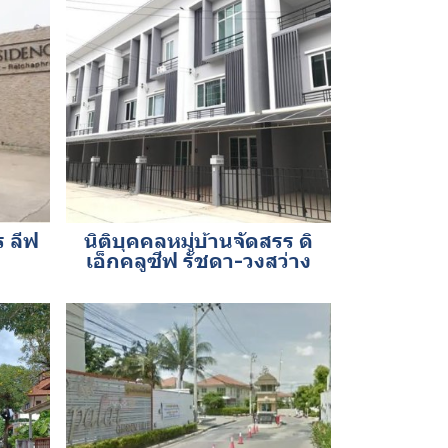
ร ลีฟ
นิติบุคคลหมู่บ้านจัดสรร ดิ
เอ็กคลูซีฟ รัชดา-วงสว่าง