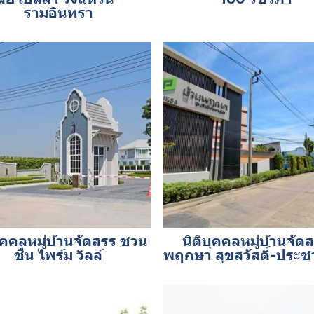
รามอินทรา
บุคคลหมู่บ้านจัดสรร ชวน
นิติบุคคลหมู่บ้านจัด
ชื่น ไพร์ม วิลล์
พฤกษา สุขสวัสดิ์-ประชา