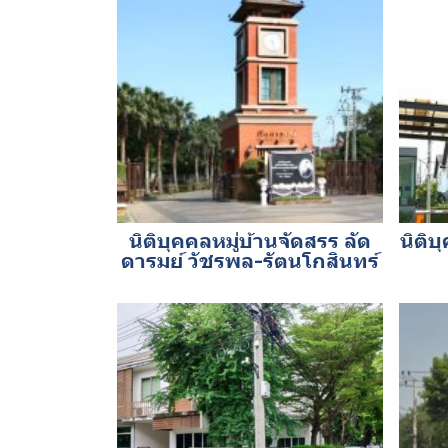
นิติบุคคลหมู่บ้านจัดสรร ลัด
นิติบ
ดารมย์ วัชรพล-รัตนโกสินทร์