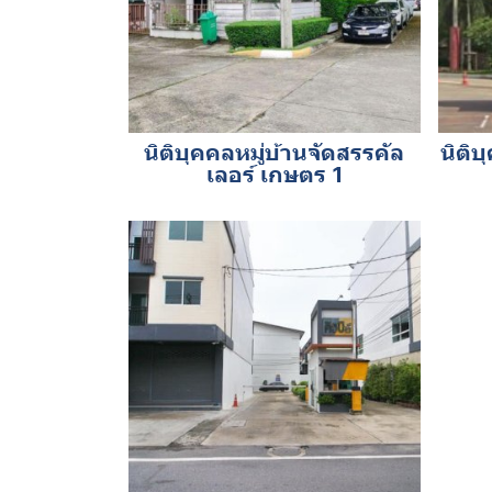
นิติบุคคลหมู่บ้านจัดสรรคัล
นิติบ
เลอร์ เกษตร 1