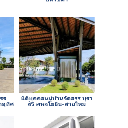
สรร
นิติบุคคลหมู่บ้านจัดสรร บุรา
อุทิศ
สิริ พหลโยธิน-สายไหม