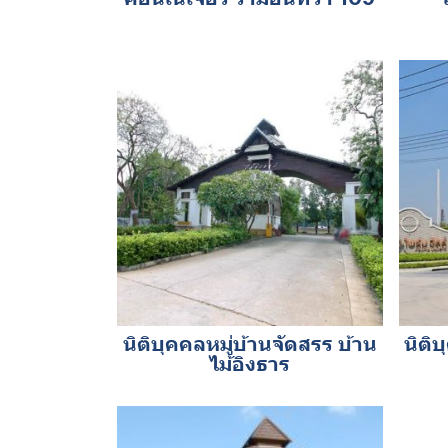
นิติบุคคลหมู่บ้านจัดสรร บ้าน
นิติ
ไม้อิงธาร