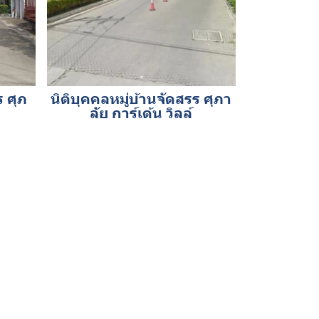
ร ศุภ
นิติบุคคลหมู่บ้านจัดสรร ศุภา
ลัย การ์เด้น วิลล์