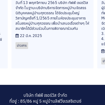
วันที่ 13 พฤศจิกายน 2565 บริษัท ทัฟฟ์ เซอร์วิส
วั
จำกัด ในฐานะบริษัทบริหารจัดการหมู่บ้านจัดสรร
ผู
นิติบุคคลหมู่บ้านศุภวรรณ ได้จัดประชุมใหญ่
ทั
วิสามัญครั้งที่ 1/2565 ภายในห้องประชุมอาคาร
Me
สโมสรหมู่บ้านศุภวรรณ เพื่อนำเสนอเรื่องต่างๆ ให้
จั
สมาชิกได้มีส่วนร่วมในการพิจารณาร่วมกัน
เบ
ร
3.
22 มี.ค. 2025
ัญ
4.
แจ
ข่าวสาร
ข
บริษัท ทัฟฟ์ เซอร์วิส จำกัด
ที่อยู่ : 85/86 หมู่ 5 หมู่บ้านลิฟวิ่งเรสซิเดนซ์